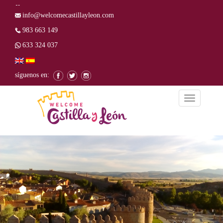
info@welcomecastillayleon.com
983 663 149
633 324 037
síguenos en:
Alternar
la
navegación