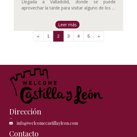
Llegada a Valladolid, donde se puede
aprovechar la tarde para visitar alguno de los …
Leer más
«
1
2
3
4
5
»
Dirección
info@welcomecastillayleon.com
Contacto