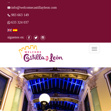
info@welcomecastillayleon.com
983 663 149
633 324 037
síguenos en:
Alternar
la
navegación