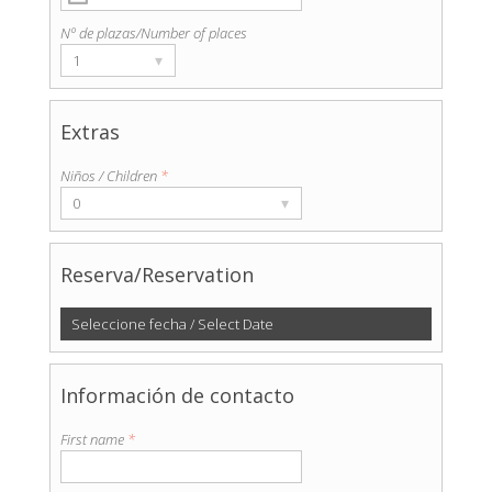
Nº de plazas/Number of places
▾
1
Extras
Niños / Children
*
▾
0
Reserva/Reservation
Seleccione fecha / Select Date
Información de contacto
First name
*