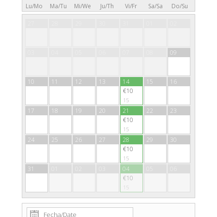
Lu/Mo
Ma/Tu
Mi/We
Ju/Th
Vi/Fr
Sa/Sa
Do/Su
27
28
29
30
31
01
02
03
04
05
06
07
08
09
10
11
12
13
14
15
16
€10
15
17
18
19
20
21
22
23
€10
15
24
25
26
27
28
29
30
€10
15
31
01
02
03
04
05
06
€10
15