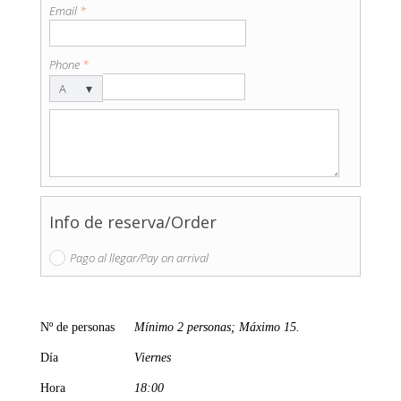
Email
*
Phone
*
▾
A
B
K
H
A
Z
Info de reserva/Order
I
Pago al llegar/Pay on arrival
A
Nº de personas
Mínimo 2 personas; Máximo 15.
Día
Viernes
Hora
18:00