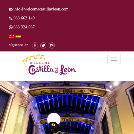
info@welcomecastillayleon.com
983 663 149
633 324 037
síguenos en:
Alternar
la
navegación