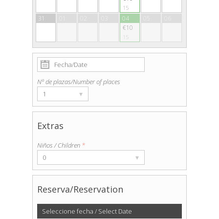
15
31
01
02
03
04
05
06
€10
15
Nº de plazas/Number of places
▾
1
Extras
Niños / Children
*
▾
0
Reserva/Reservation
Seleccione fecha / Select Date