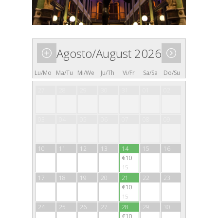
Agosto/August 2026
Lu/Mo
Ma/Tu
Mi/We
Ju/Th
Vi/Fr
Sa/Sa
Do/Su
27
28
29
30
31
01
02
03
04
05
06
07
08
09
10
11
12
13
14
15
16
€10
15
17
18
19
20
21
22
23
€10
15
24
25
26
27
28
29
30
€10