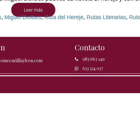
Leer más
s
,
Miguel Delibes
,
Ruta del Hereje
,
Rutas Literarias
,
Ruta
ón
Contacto
983 663 149
omecastillayleon.com
633 324 037