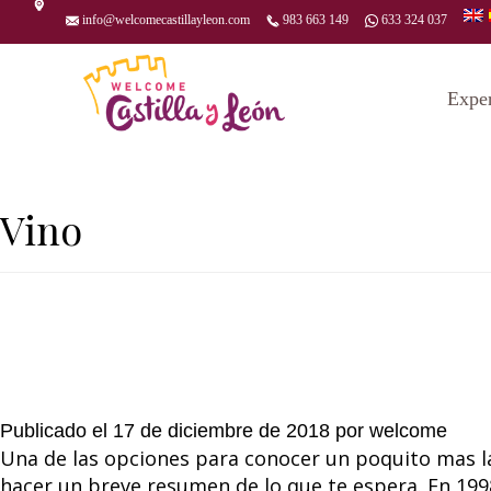
info@welcomecastillayleon.com
983 663 149
633 324 037
Expe
Vino
Publicado el
17 de diciembre de 2018
por
welcome
Una de las opciones para conocer un poquito mas l
hacer un breve resumen de lo que te espera. En 199