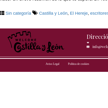
Sin categoría
Castilla y León
,
El Hereje
,
escritore
Direcci
info@welc
Aviso Legal
Política de cookies