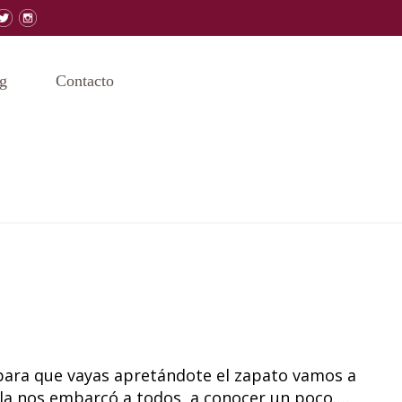
g
Contacto
para que vayas apretándote el zapato vamos a
ella nos embarcó a todos a conocer un poco …