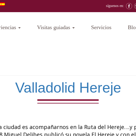
síguenos en:
riencias
Visitas guiadas
Servicios
Blo
Valladolid Hereje
a ciudad es acompañarnos en la Ruta del Hereje….y 
8 Miguel Delibes publicó su novela El Hereje y con 