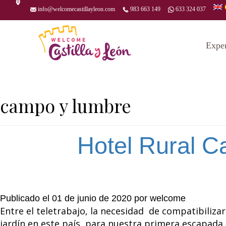
info@welcomecastillayleon.com
983 663 149
633 324 037
Expe
campo y lumbre
Hotel Rural C
Publicado el
01 de junio de 2020
por
welcome
Entre el teletrabajo, la necesidad de compatibiliza
jardín en este país, para nuestra primera escapada