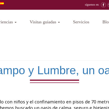
síguenos en:
riencias
Visitas guiadas
Servicios
Blo
ampo y Lumbre, un oas
rlo con niños y el confinamiento en pisos de 70 met
 hemos buscado un oasis de calma, seguro e higieni