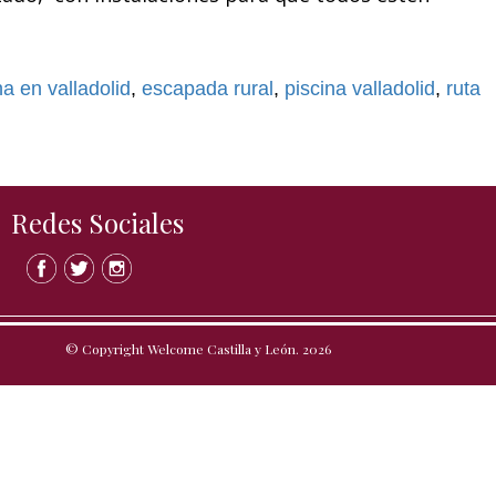
na en valladolid
,
escapada rural
,
piscina valladolid
,
ruta
Redes Sociales
© Copyright Welcome Castilla y León. 2026