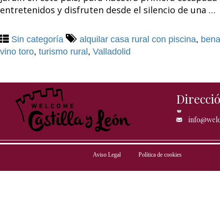
entretenidos y disfruten desde el silencio de una …
Sin categoría
alquilar casa rural con piscina
,
bena
vino toro
,
turismo rural
,
Valladolid
Direcci
info@welc
Aviso Legal
Política de cookies