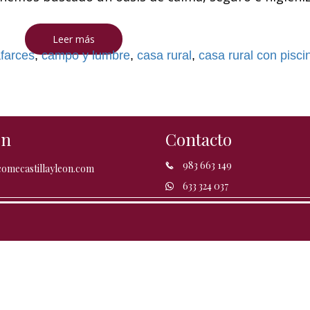
Leer más
farces
,
campo y lumbre
,
casa rural
,
casa rural con pisci
ón
Contacto
983 663 149
omecastillayleon.com
633 324 037