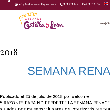
info@welcomecastillayleon.com
983 663 149
633 324 037
Expe
2018
SEMANA RENA
Publicado el
25 de julio de 2018
por
welcome
5 RAZONES PARA NO PERDERTE LA SEMANA RENACENT
guiados por museos y lugares de interés; visitas te