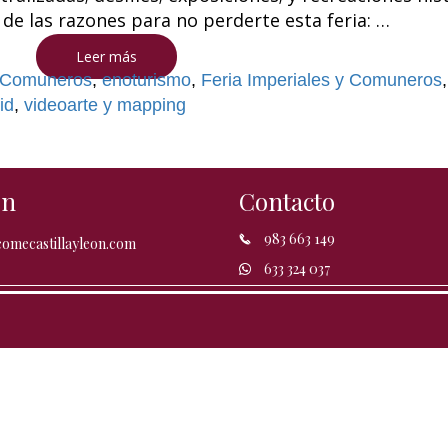
de las razones para no perderte esta feria: …
Leer más
Comuneros
,
enoturismo
,
Feria Imperiales y Comuneros
id
,
videoarte y mapping
ón
Contacto
983 663 149
omecastillayleon.com
633 324 037