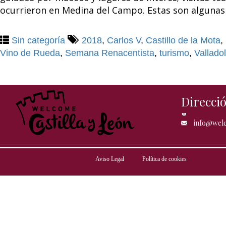
ocurrieron en Medina del Campo. Estas son algunas 
Sin categoría
2018
,
Carlos V
,
Castillo de la Mota
,
Vino de Rueda
,
Semana Renacentista
,
turismo
,
Valladol
Direcci
info@welc
Aviso Legal
Política de cookies