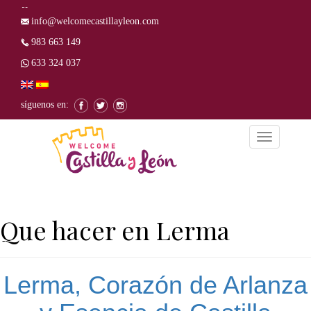
info@welcomecastillayleon.com
983 663 149
633 324 037
síguenos en:
Alternar
la
navegación
Que hacer en Lerma
Lerma, Corazón de Arlanza